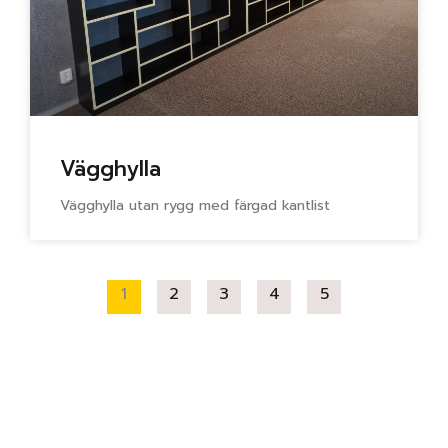
Vägghylla
Vägghylla utan rygg med färgad kantlist
1
2
3
4
5