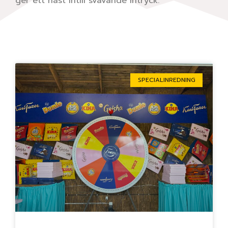
ger ett näst intill svävande intryck.
Sida
Sida
Sida
Sida
Sida
SPECIALINREDNING