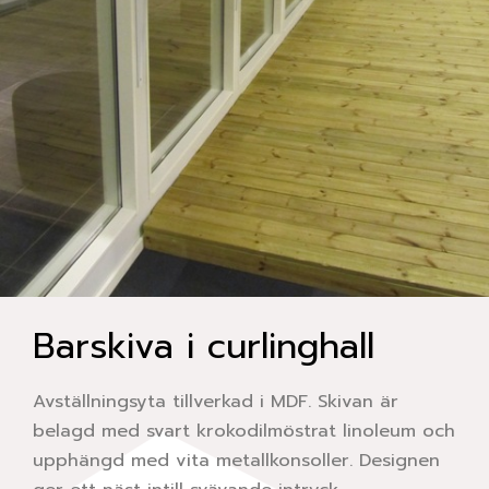
Barskiva i curlinghall
Avställningsyta tillverkad i MDF. Skivan är
belagd med svart krokodilmöstrat linoleum och
upphängd med vita metallkonsoller. Designen