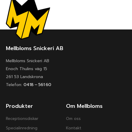
Mellbloms Snickeri AB
Mellbloms Snickeri AB
Enoch Thulins väg 15
261 53 Landskrona
Telefon:
0418 – 561 60
Produkter
Om Mellbloms
Receptionsdiskar
Om oss
Specialinredning
Kontakt