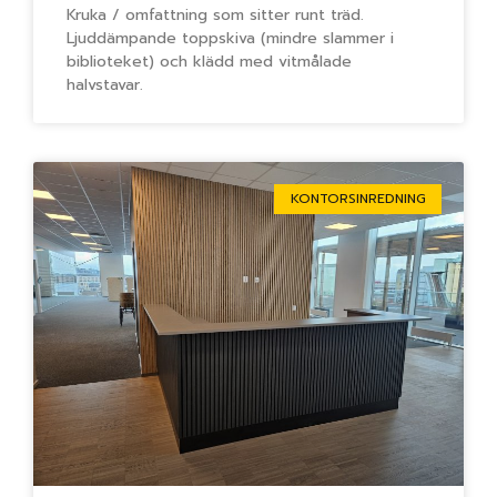
Kruka / omfattning som sitter runt träd.
Ljuddämpande toppskiva (mindre slammer i
biblioteket) och klädd med vitmålade
halvstavar.
KONTORSINREDNING