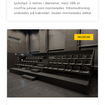
lyckohjul. 2 meter i diameter, med 288 st
rostfria pinnar som monterades. Kilremsdrivning
ordnades på baksidan. Sedan monterades dekal
MUSEUM