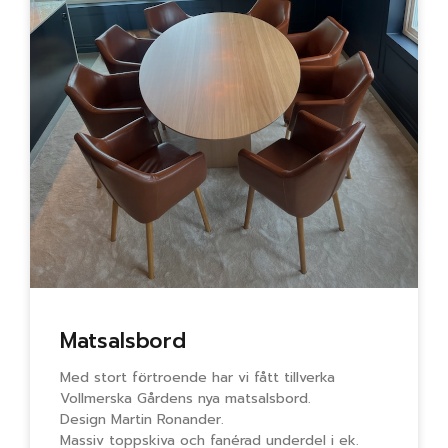
Matsalsbord
Med stort förtroende har vi fått tillverka
Vollmerska Gårdens nya matsalsbord.
Design Martin Ronander.
Massiv toppskiva och fanérad underdel i ek.