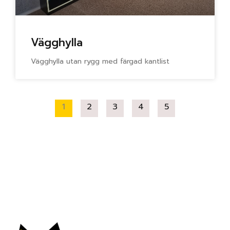
Vägghylla
Vägghylla utan rygg med färgad kantlist
1
2
3
4
5