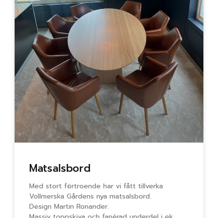
Matsalsbord
Med stort förtroende har vi fått tillverka
Vollmerska Gårdens nya matsalsbord.
Design Martin Ronander.
Massiv toppskiva och fanérad underdel i ek.