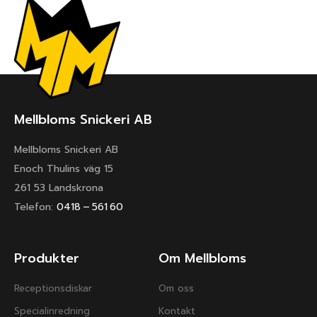
Mellbloms Snickeri AB
Mellbloms Snickeri AB
Enoch Thulins väg 15
261 53 Landskrona
Telefon:
0418 – 561 60
Produkter
Om Mellbloms
Receptionsdiskar
Om oss
Specialinredning
Kontakt