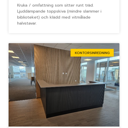
Kruka / omfattning som sitter runt träd.
Ljuddämpande toppskiva (mindre slammer i
biblioteket) och klädd med vitmålade
halvstavar.
KONTORSINREDNING