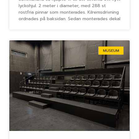
lyckohjul. 2 meter i diameter, med 288 st
rostfria pinnar som monterades. Kilremsdrivning
ordnades på baksidan. Sedan monterades dekal
MUSEUM