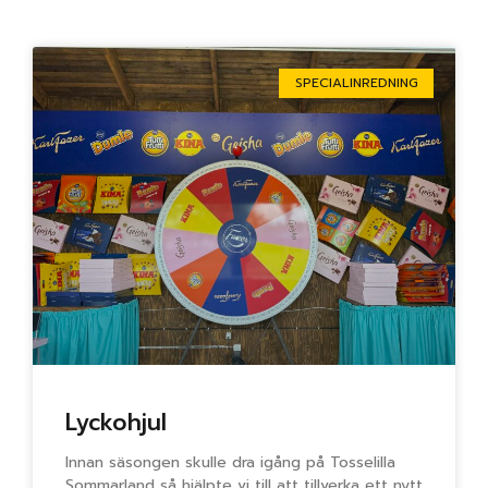
Sida
Sida
Sida
Sida
Sida
SPECIALINREDNING
Lyckohjul
Innan säsongen skulle dra igång på Tosselilla
Sommarland så hjälpte vi till att tillverka ett nytt