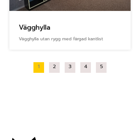
Vägghylla
Vägghylla utan rygg med färgad kantlist
1
2
3
4
5