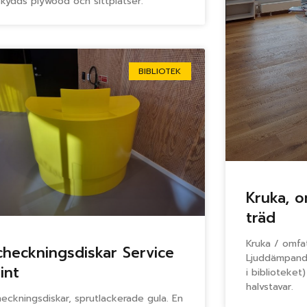
tskydds plywood och sittplatser.
BIBLIOTEK
Kruka, o
träd
Kruka / omfat
checkningsdiskar Service
Ljuddämpand
int
i biblioteke
halvstavar.
heckningsdiskar, sprutlackerade gula. En