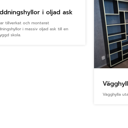
ddningshyllor i oljad ask
har tillverkat och monterat
dningshyllor i massiv oljad ask till en
yggd skola.
Vägghyl
Vägghylla ut