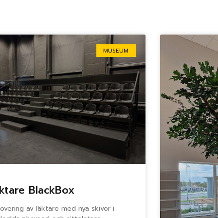
Sida
Sida
Sida
Sida
Sida
MUSEUM
ktare BlackBox
overing av läktare med nya skivor i