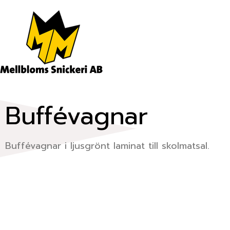
Hoppa
till
innehåll
Buffévagnar
Buffévagnar i ljusgrönt laminat till skolmatsal.