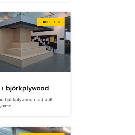
BIBLIOTEK
 i björkplywood
jad björkplywood med dolt
rymme.