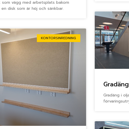
k som vägg med arbetsplats bakom
 en disk som är höj och sänkbar.
KONTORSINREDNING
Gradäng
Gradäng i ol
förvaringsut