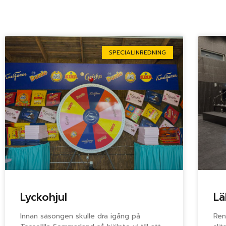
SPECIALINREDNING
Lyckohjul
Lä
Innan säsongen skulle dra igång på
Ren