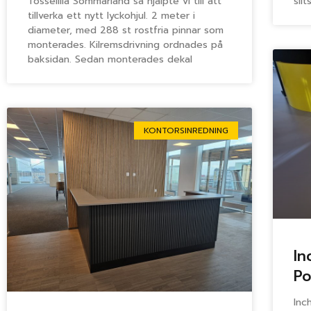
Tosselilla Sommarland så hjälpte vi till att
sli
tillverka ett nytt lyckohjul. 2 meter i
diameter, med 288 st rostfria pinnar som
monterades. Kilremsdrivning ordnades på
baksidan. Sedan monterades dekal
KONTORSINREDNING
In
Po
Inc