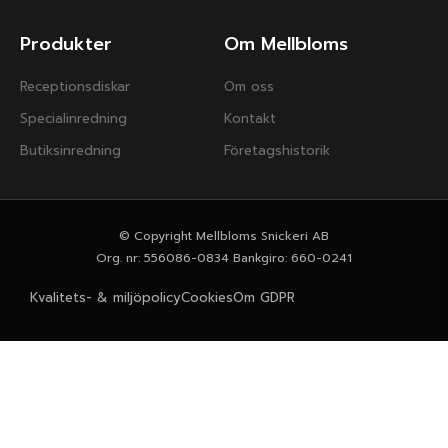
Produkter
Om Mellbloms
Receptionsdiskar
Om oss
Specialinredning
Kontakt
Butiksinredning
Företagshistorik
© Copyright Mellbloms Snickeri AB
Org. nr: 556086-0834 Bankgiro: 660-0241
Kvalitets- & miljöpolicy
Cookies
Om GDPR