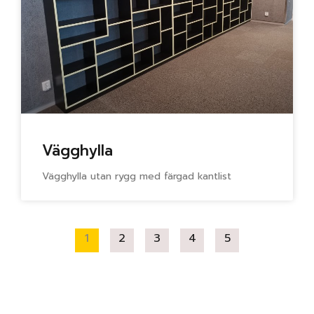
Vägghylla
Vägghylla utan rygg med färgad kantlist
1
2
3
4
5