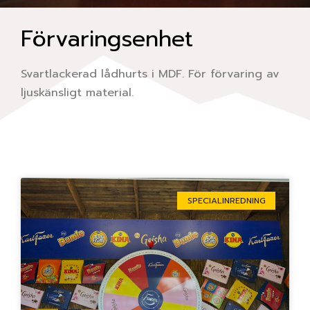
Förvaringsenhet
Svartlackerad lådhurts i MDF. För förvaring av
ljuskänsligt material.
Sida
Sida
Sida
Sida
Sida
SPECIALINREDNING