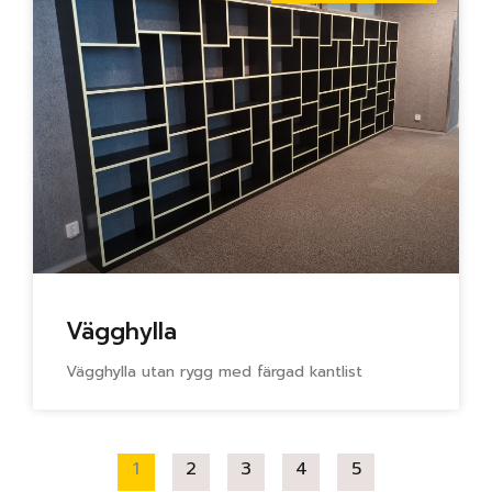
Vägghylla
Vägghylla utan rygg med färgad kantlist
1
2
3
4
5