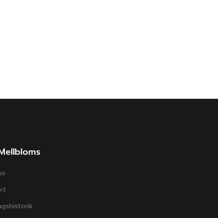
Mellbloms
ss
kt
gshistorik