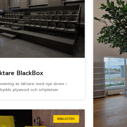
ktare BlackBox
overing av läktare med nya skivor i
tskydds plywood och sittplatser.
BIBLIOTEK