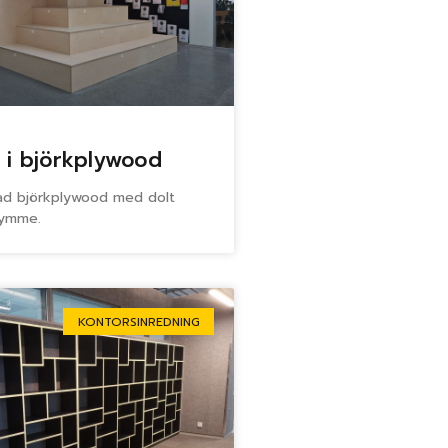
 i björkplywood
jad björkplywood med dolt
rymme.
KONTORSINREDNING