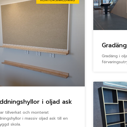
Gradäng
Gradäng i ol
förvaringsut
ddningshyllor i oljad ask
har tillverkat och monterat
dningshyllor i massiv oljad ask till en
yggd skola.