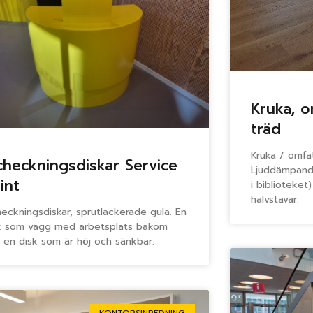
Kruka, o
träd
Kruka / omfat
checkningsdiskar Service
Ljuddämpand
int
i biblioteke
halvstavar.
heckningsdiskar, sprutlackerade gula. En
k som vägg med arbetsplats bakom
 en disk som är höj och sänkbar.
KONTORSINREDNING