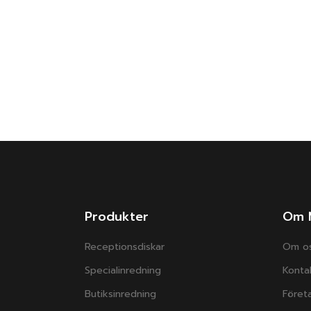
Produkter
Om 
Receptionsdiskar
Om o
Specialinredning
Konta
Butiksinredning
Företa