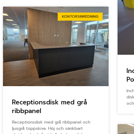
KONTORSINREDNING
In
Po
Inc
dis
Receptionsdisk med grå
och
ribbpanel
Receptionsdisk med grå ribbpanel och
ljusgrå toppskiva. Höj och sänkbart