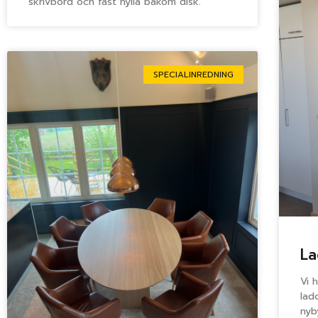
skrivbord och fast hylla bakom disk.
SPECIALINREDNING
La
Vi 
lad
nyb