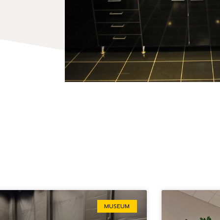
Sida
Sida
Sida
Sida
Sida
MUSEUM