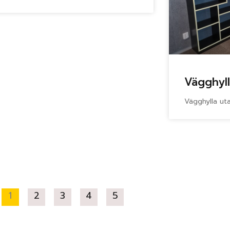
Vägghyl
Vägghylla ut
1
2
3
4
5