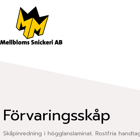
Hoppa
till
innehåll
Förvaringsskåp
Skåpinredning i högglanslaminat. Rostfria handta