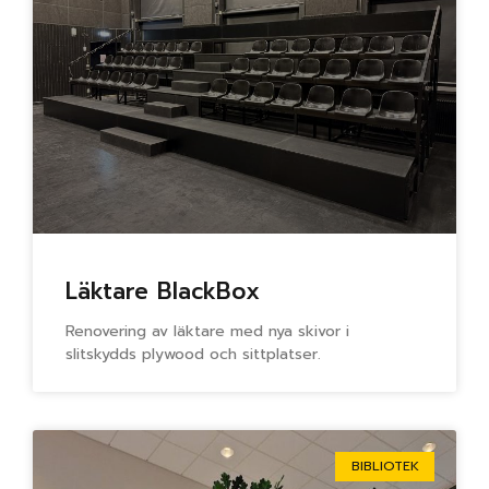
Läktare BlackBox
Renovering av läktare med nya skivor i
slitskydds plywood och sittplatser.
BIBLIOTEK