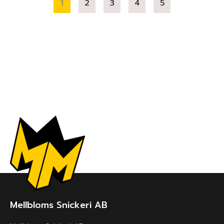
1
2
3
4
5
Mellbloms Snickeri AB