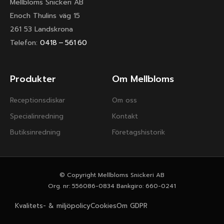
Mellbloms Snickeri AB
Enoch Thulins väg 15
261 53 Landskrona
Telefon:
0418 – 561 60
Produkter
Om Mellbloms
Receptionsdiskar
Om oss
Specialinredning
Kontakt
Butiksinredning
Företagshistorik
© Copyright Mellbloms Snickeri AB
Org. nr: 556086-0834 Bankgiro: 660-0241
Kvalitets- & miljöpolicy
Cookies
Om GDPR