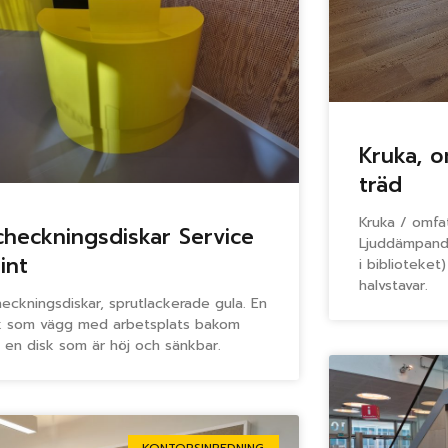
Kruka, o
träd
Kruka / omfat
checkningsdiskar Service
Ljuddämpand
int
i biblioteke
halvstavar.
heckningsdiskar, sprutlackerade gula. En
k som vägg med arbetsplats bakom
 en disk som är höj och sänkbar.
KONTORSINREDNING