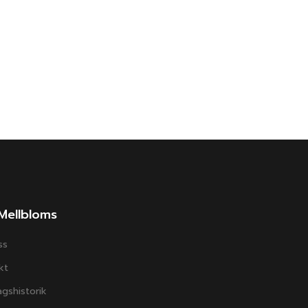
Mellbloms
ss
kt
gshistorik