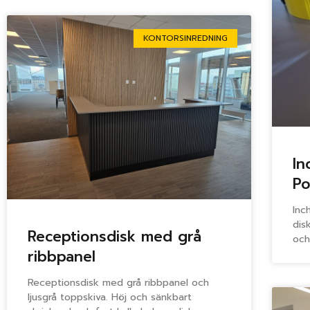
KONTORSINREDNING
In
Po
Inc
dis
Receptionsdisk med grå
och
ribbpanel
Receptionsdisk med grå ribbpanel och
ljusgrå toppskiva. Höj och sänkbart