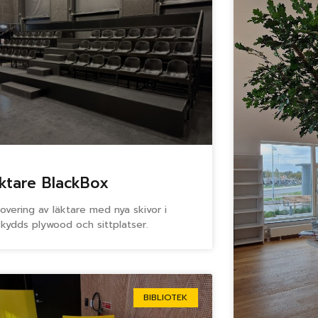
ktare BlackBox
overing av läktare med nya skivor i
tskydds plywood och sittplatser.
BIBLIOTEK