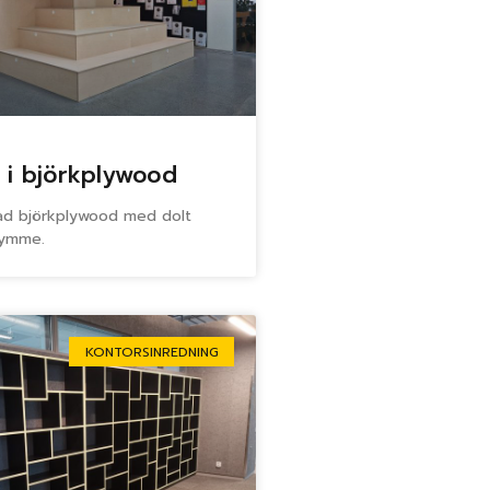
 i björkplywood
jad björkplywood med dolt
rymme.
KONTORSINREDNING