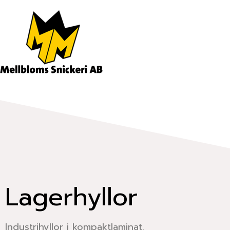
Hoppa
till
innehåll
Lagerhyllor
Industrihyllor i kompaktlaminat.