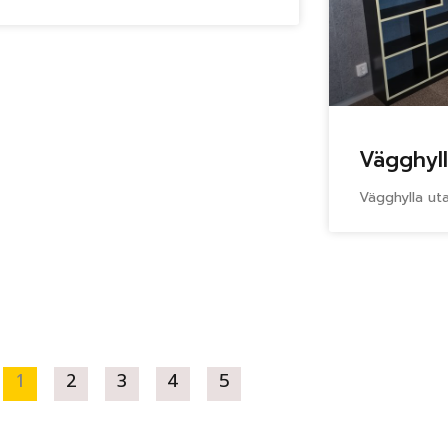
Vägghyl
Vägghylla ut
1
2
3
4
5