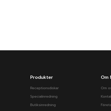
Produkter
Om 
Receptionsdiskar
Om o
Specialinredning
Konta
Butiksinredning
Företa