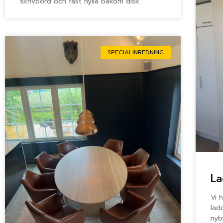
skrivbord och fast hylla bakom disk.
SPECIALINREDNING
La
Vi 
lad
nyb