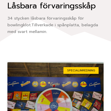
Låsbara förvaringsskåp
34 stycken låsbara förvaringsskåp för
bowlingklot.Tillverkade i spånplatta, belagda
med svart mellamin.
Sida
Sida
Sida
Sida
Sida
SPECIALINREDNING