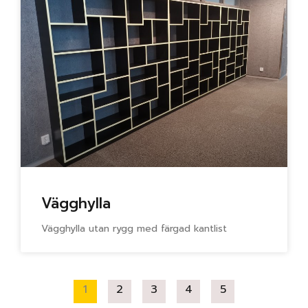
Vägghylla
Vägghylla utan rygg med färgad kantlist
1
2
3
4
5