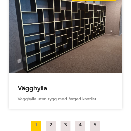
Vägghylla
Vägghylla utan rygg med färgad kantlist
1
2
3
4
5