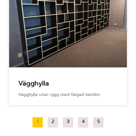
Vägghylla
Vägghylla utan rygg med färgad kantlist
1
2
3
4
5