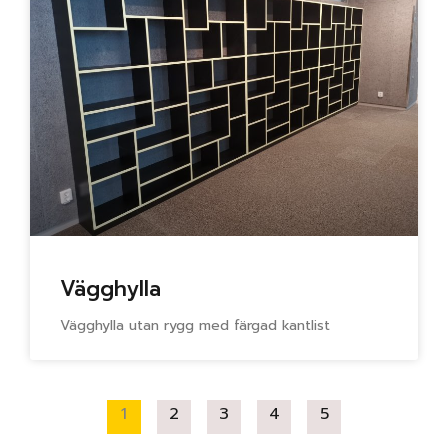
Vägghylla
Vägghylla utan rygg med färgad kantlist
1
2
3
4
5