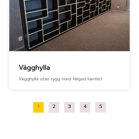
Vägghylla
Vägghylla utan rygg med färgad kantlist
1
2
3
4
5