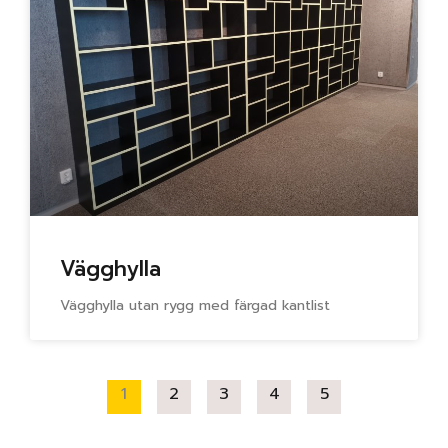
Vägghylla
Vägghylla utan rygg med färgad kantlist
1
2
3
4
5