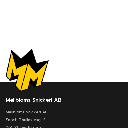
Mellbloms Snickeri AB
Mellbloms Snickeri AB
Enoch Thulins väg 15
261 53 Landskrona