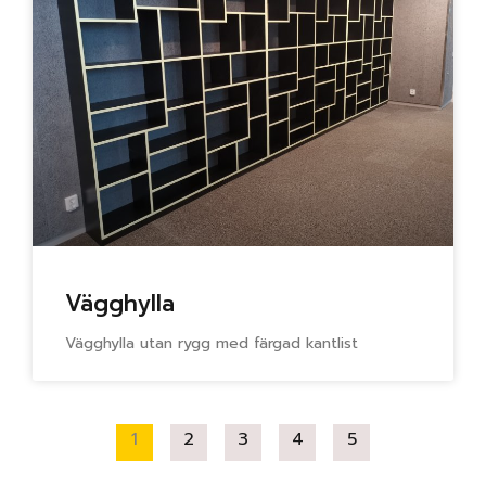
Vägghylla
Vägghylla utan rygg med färgad kantlist
1
2
3
4
5