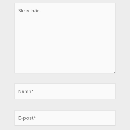
Skriv
här..
Namn*
E-
post*