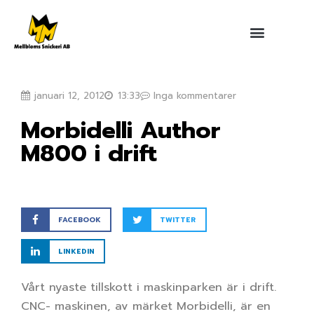
Hoppa
till
innehåll
januari 12, 2012
13:33
Inga kommentarer
Morbidelli Author
M800 i drift
FACEBOOK
TWITTER
LINKEDIN
Vårt nyaste tillskott i maskinparken är i drift.
CNC- maskinen, av märket Morbidelli, är en