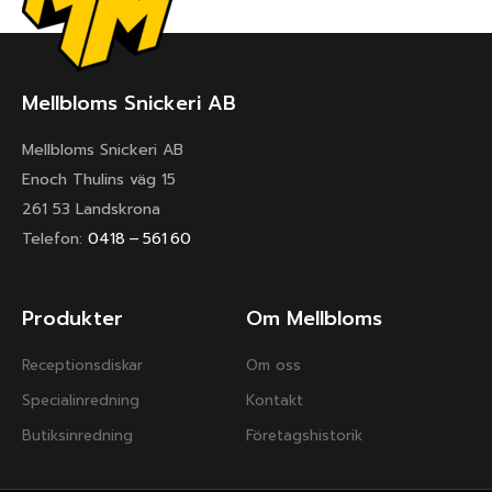
Mellbloms Snickeri AB
Mellbloms Snickeri AB
Enoch Thulins väg 15
261 53 Landskrona
Telefon:
0418 – 561 60
Produkter
Om Mellbloms
Receptionsdiskar
Om oss
Specialinredning
Kontakt
Butiksinredning
Företagshistorik