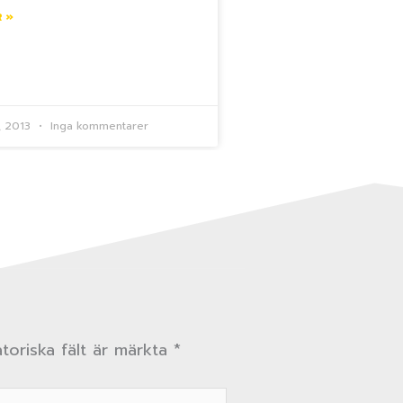
 »
i, 2013
Inga kommentarer
toriska fält är märkta
*