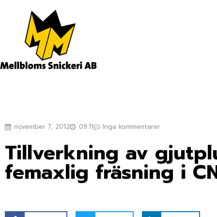
Hoppa
till
innehåll
november 7, 2012
09:11
Inga kommentarer
Tillverkning av gjutpl
femaxlig fräsning i 