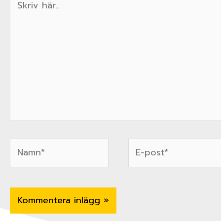
här..
Namn*
E-
post*