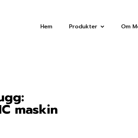
Hem
Produkter
Om Me
ugg:
CNC maskin