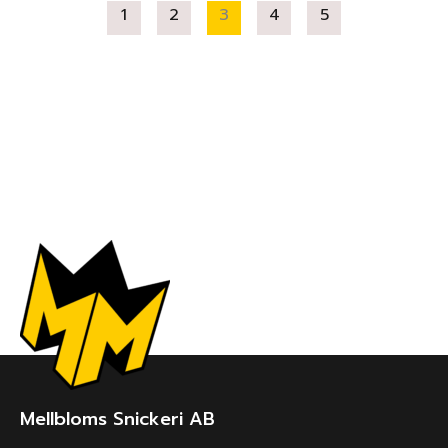
1
2
3
4
5
Mellbloms Snickeri AB