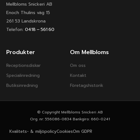
Mellbloms Snickeri AB
Enoch Thulins väg 15
261 53 Landskrona
Telefon:
0418 – 561 60
Produkter
Om Mellbloms
Receptionsdiskar
Om oss
Specialinredning
Kontakt
Butiksinredning
Företagshistorik
© Copyright Mellbloms Snickeri AB
Org. nr: 556086-0834 Bankgiro: 660-0241
Kvalitets- & miljöpolicy
Cookies
Om GDPR