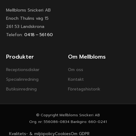
Mellbloms Snickeri AB
Enoch Thulins väg 15
261 53 Landskrona
Telefon:
0418 – 561 60
Produkter
Om Mellbloms
Receptionsdiskar
Om oss
Specialinredning
Kontakt
Butiksinredning
Företagshistorik
© Copyright Mellbloms Snickeri AB
Org. nr: 556086-0834 Bankgiro: 660-0241
Kvalitets- & miljöpolicy
Cookies
Om GDPR