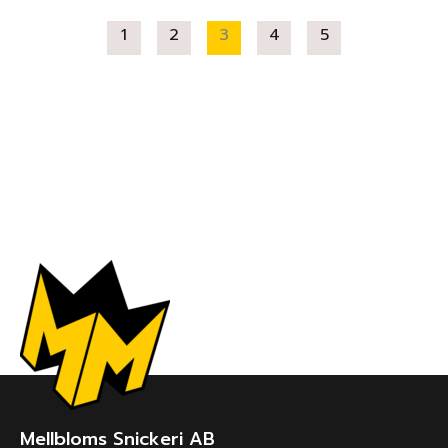
1
2
3
4
5
Mellbloms Snickeri AB