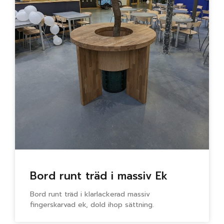
Bord runt träd i massiv Ek
Bord runt träd i klarlackerad massiv
fingerskarvad ek, dold ihop sättning.