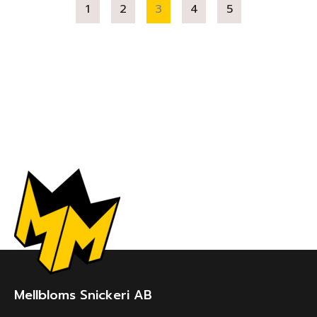
1
2
3
4
5
Mellbloms Snickeri AB