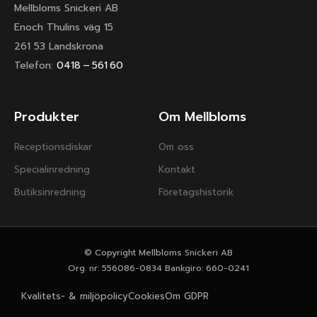
Mellbloms Snickeri AB
Enoch Thulins väg 15
261 53 Landskrona
Telefon:
0418 – 561 60
Produkter
Om Mellbloms
Receptionsdiskar
Om oss
Specialinredning
Kontakt
Butiksinredning
Företagshistorik
© Copyright Mellbloms Snickeri AB
Org. nr: 556086-0834 Bankgiro: 660-0241
Kvalitets- & miljöpolicy
Cookies
Om GDPR